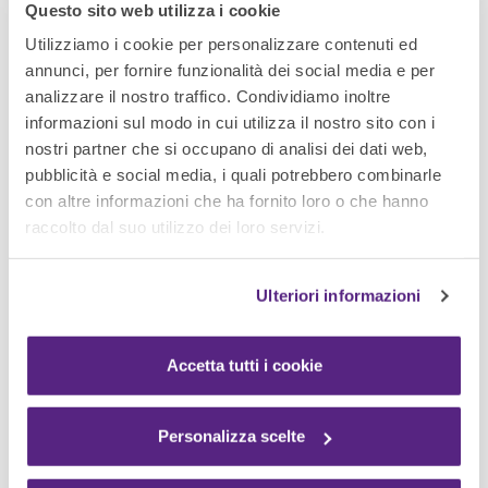
Questo sito web utilizza i cookie
indicati.
Utilizziamo i cookie per personalizzare contenuti ed
3.
Ricevi il
rimborso direttamente
annunci, per fornire funzionalità dei social media e per
secondo le modalità indicate sul portale.
analizzare il nostro traffico. Condividiamo inoltre
informazioni sul modo in cui utilizza il nostro sito con i
Per il regolamento completo consulta
www.fellowes-
nostri partner che si occupano di analisi dei dati web,
promotion.com
.
pubblicità e social media, i quali potrebbero combinarle
con altre informazioni che ha fornito loro o che hanno
raccolto dal suo utilizzo dei loro servizi.
Ulteriori informazioni
Accetta tutti i cookie
Personalizza scelte