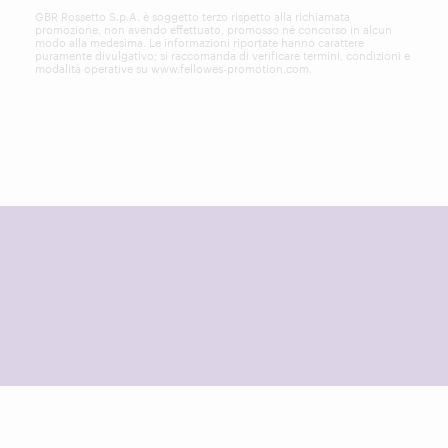
GBR Rossetto S.p.A. è soggetto terzo rispetto alla richiamata
promozione, non avendo effettuato, promosso né concorso in alcun
modo alla medesima. Le informazioni riportate hanno carattere
puramente divulgativo; si raccomanda di verificare termini, condizioni e
modalità operative su
www.fellowes-promotion.com
.