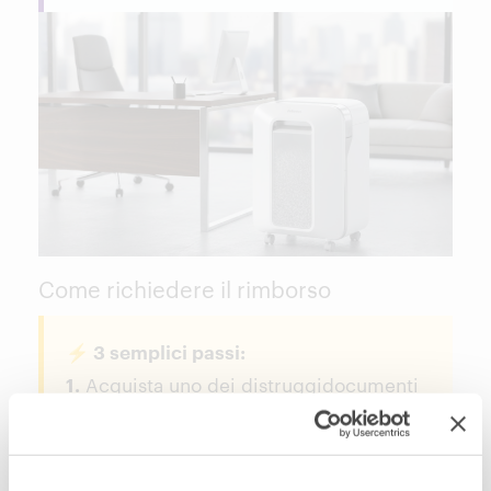
Come richiedere il rimborso
⚡ 3 semplici passi:
1.
Acquista uno dei distruggidocumenti
PowerShred LX su Rossetto Store.
2.
Visita
www.fellowes-promotion.com
e registra il tuo acquisto entro i termini