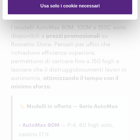
Usa solo i cookie necessari
Serie AutoMax: automazione e
produttività in offerta
I modelli AutoMax 80M, 100M e 150C sono
disponibili a
prezzi promozionali
su
Rossetto Store. Pensati per uffici che
richiedono efficienza superiore,
permettono di caricare fino a 150 fogli e
lasciare che il distruggidocumenti lavori in
autonomia,
ottimizzando il tempo con il
minimo sforzo
.
🏷️ Modelli in offerta — Serie AutoMax
•
AutoMax 80M
— P-4, 80 fogli auto,
cestino 17 lt