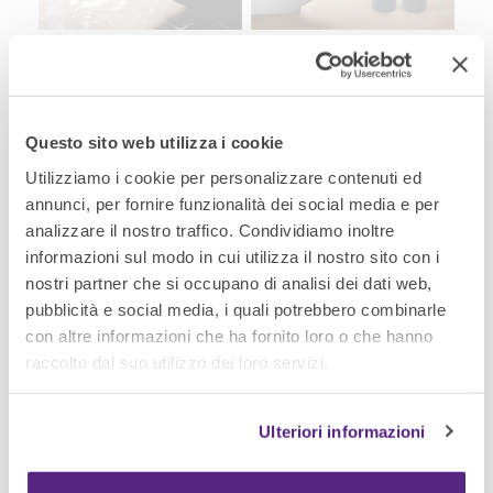
Materie prime selezionate e fragranze
ricercate
Questo sito web utilizza i cookie
I prodotti Nefél sono realizzati solo con
ingredienti di alta qualità per portare un
Utilizziamo i cookie per personalizzare contenuti ed
beneficio concreto alla pelle. Il Doccia
annunci, per fornire funzionalità dei social media e per
Shampoo 2 in 1 per capelli e corpo,
analizzare il nostro traffico. Condividiamo inoltre
arricchito con vitamina E, deterge con
informazioni sul modo in cui utilizza il nostro sito con i
delicatezza senza seccare la pelle né irritare
nostri partner che si occupano di analisi dei dati web,
il cuoio capelluto, completando un rituale
pubblicità e social media, i quali potrebbero combinarle
di cura completo.
con altre informazioni che ha fornito loro o che hanno
raccolto dal suo utilizzo dei loro servizi.
Le fragranze dei prodotti Nefél sono state
create da maestri profumieri italiani in
Ulteriori informazioni
abbinamenti raffinati e sorprendenti:
Bergamot e Vervain, Black Amber,
Cedarwood Hibiscus e Silk Flowers per il