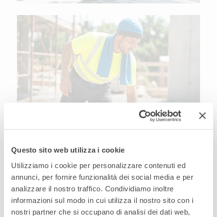
Soluzioni per gestire il rischio calore
Questo sito web utilizza i cookie
Per le tue mansioni nei mesi più caldi
Utilizziamo i cookie per personalizzare contenuti ed
dell'anno scegli T-shirt, polo, gilet — anche
annunci, per fornire funzionalità dei social media e per
in versione Alta Visibilità — realizzati con
analizzare il nostro traffico. Condividiamo inoltre
tessuti in cotone, nylon o poliammide
:
informazioni sul modo in cui utilizza il nostro sito con i
naturali, leggeri e traspiranti, capaci di
nostri partner che si occupano di analisi dei dati web,